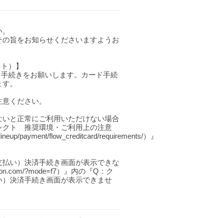
い。
その旨をお知らせくださいますようお
クト）】
ド手続きをお願いします。カード手続
ます。
注意ください。
ないと正常にご利用いただけない場合
レクト 推奨環境・ご利用上の注意
/lineup/payment/flow_creditcard/requirements/）』
支払い）決済手続き画面が表示できな
on.com/?mode=f7）』内の『Q：ク
い）決済手続き画面が表示できませ