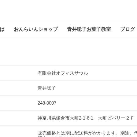
は
おんらいんショップ
青井聡子お菓子教室
ブログ
のお菓子
シフォンケーキ・パウンドケーキ
ガトーちゃん８
レシピＢＯＯＫ・ＤＶＤ他
：鎌倉しふぉん
お支払方法について
送料について
よくあるご質問
有限会社オフィスサウル
青井聡子
248-0007
神奈川県鎌倉市大町2-1-6-1 大町ビバリー２Ｆ
販売価格とは別に配送料がかかります。別途、