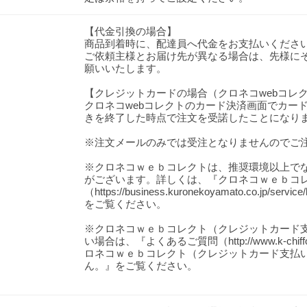
【代金引換の場合】
商品到着時に、配達員へ代金をお支払いくださ
ご依頼主様とお届け先が異なる場合は、先様に
願いいたします。
【クレジットカードの場合（クロネコwebコレ
クロネコwebコレクトのカード決済画面でカー
きを終了した時点で注文を受諾したことになり
※注文メールのみでは受注となりませんのでご
※クロネコｗｅｂコレクトは、推奨環境以上で
がございます。詳しくは、『クロネコｗｅｂコ
（https://business.kuronekoyamato.co.jp/service
をご覧ください。
※クロネコｗｅｂコレクト（クレジットカード
い場合は、『よくあるご質問（http://www.k-chiff
ロネコｗｅｂコレクト（クレジットカード支払
ん。』をご覧ください。