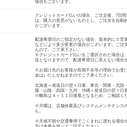
場合もございます。
クレジットカード払いの場合、ご注文後、7日
は、購入の意思がないものとし、ご注文を自動
がございます。
配達希望日のご指定がない場合、基本的に５営
などにより多少変更の場合がございます。ご注
んので、ご了承下さい。
※クレジットカード払いをご選択された場合は
送となりますので、配達希望日に添えない場合
※お届け先のお客様が長期不在等の理由でお受
金はいたしかねますのでご了承ください。
北海道＝発送日の翌々日着、東北・関東・北陸
陽・山陰・四国・九州・沖縄＝発送日の翌々日
※離島は４～１１日後着となるため、ご相談く
※月曜は、店舗休業及びシステムメンテナンス
ん。
※天候不順や交通事情でごくまれに遅れる場合
定は余裕を持ってご設定ください。