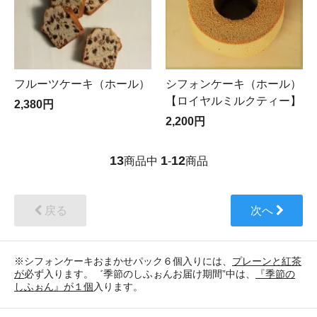
フルーツケーキ（ホール）
シフォンケーキ（ホール）
【ロイヤルミルクティー】
2,380円
2,200円
13
1
12
商品中
-
商品
戻る
次へ
※シフォンケーキおまかせパック６個入りには、
プレーンと紅茶
が
必ず入ります。゛季節のしふぉんお届け期間”中は、
『季節の
しふぉん』が１個
入ります。