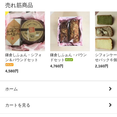
売れ筋商品
鎌倉しふぉん・シフォ
鎌倉しふぉん・パウン
シフォンケー
ン＆パウンドセット
ドセット
せパック６個
4,760円
2,160円
4,580円
ホーム
カートを見る